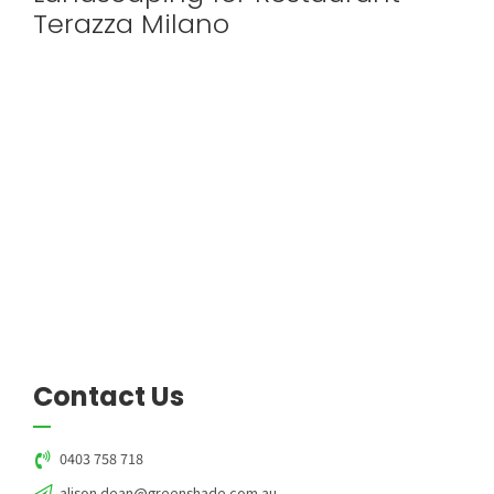
Terazza Milano
Contact Us
0403 758 718
alison.dean@greenshade.com.au