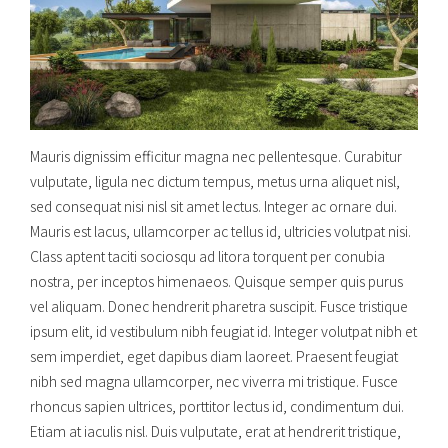
Mauris dignissim efficitur magna nec pellentesque. Curabitur
vulputate, ligula nec dictum tempus, metus urna aliquet nisl,
sed consequat nisi nisl sit amet lectus. Integer ac ornare dui.
Mauris est lacus, ullamcorper ac tellus id, ultricies volutpat nisi.
Class aptent taciti sociosqu ad litora torquent per conubia
nostra, per inceptos himenaeos. Quisque semper quis purus
vel aliquam. Donec hendrerit pharetra suscipit. Fusce tristique
ipsum elit, id vestibulum nibh feugiat id. Integer volutpat nibh et
sem imperdiet, eget dapibus diam laoreet. Praesent feugiat
nibh sed magna ullamcorper, nec viverra mi tristique. Fusce
rhoncus sapien ultrices, porttitor lectus id, condimentum dui.
Etiam at iaculis nisl. Duis vulputate, erat at hendrerit tristique,