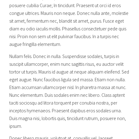
posuere cubilia Curae; In tincidunt. Praesent ut orci id eros
congue ultrices. Mauris non neque. Donec nulla ante, molestie
sit amet, fermentum nec, blandit sit amet, purus. Fusce eget
diam eu odio iaculis mollis. Phasellus consectetuer pede quis
nisi. Proin non sem ut elit pulvinar faucibus. In a turpis nec
augue fringilla elementum.
Nullam felis. Donec in nulla. Suspendisse sodales, turpis in
suscipit ullamcorper, enim nunc sagittis risus, eu auctor velit
tortor ut turpis. Mauris id augue at neque aliquam eleifend. Sed
eget augue. Nunc faucibus ligula sed massa. Etiam non nulla.
Etiam accumsan ullamcorper nisl. In pharetra massa at nunc.
Nunc elementum. Duis sodales enim nec libero. Class aptent
taciti sociosqu ad litora torquent per conubia nostra, per
inceptos hymenaeos. Praesent dapibus eros sodales urna.
Duis magna nisi, lobortis quis, tincidunt rutrum, posuere non,
ipsum.
Donec libero mauris, volutpat at, convallis vel, laoreet